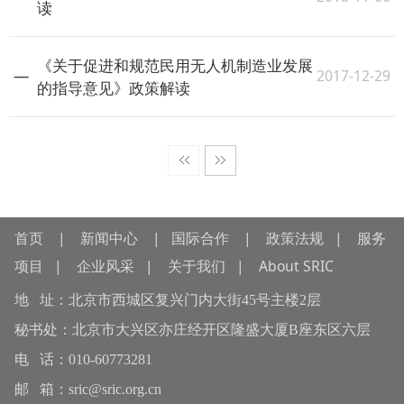
读
《关于促进和规范民用无人机制造业发展
2017-12-29
的指导意见》政策解读
首页
|
新闻中心
|
国际合作
|
政策法规
|
服务
项目
|
企业风采
|
关于我们
|
About SRIC
地 址：北京市西城区复兴门内大街45号主楼2层
秘书处：北京市大兴区亦庄经开区隆盛大厦B座东区六层
电 话：010-60773281
邮 箱：sric@sric.org.cn